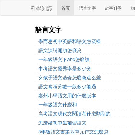
科學知識
首頁
語言文字
數字科學
物
語言文字
學而思初中英語和語文怎麼樣
語文演講開頭怎麼寫
一年級語文下abc怎麼讀
中考語文優秀率是多少分
女孩子語文基礎怎麼會這么差
語文會考分數一般多少能過
鄭州小學語文用的什麼版本
一年級語文什麼和
高考語文現代文閱讀考什麼類型的
怎麼給初中生補習語文
3年級語文書第四單元作文怎麼寫